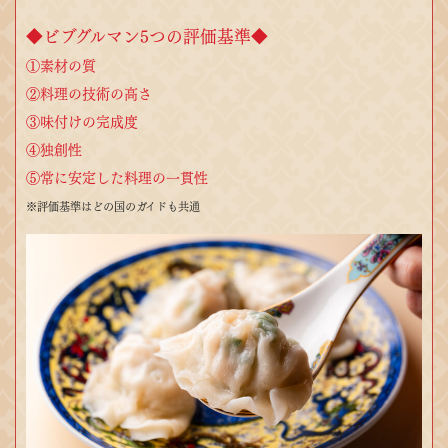
◆ビブグルマン5つの評価基準◆
①素材の質
②料理の技術の高さ
③味付けの完成度
④独創性
⑤常に安定した料理の一貫性
※評価基準はどの国のガイドも共通