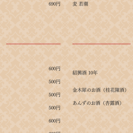
690円
麦 若潮
り
600円
紹興酒 10年
500円
金木犀のお酒（桂花陳酒）
500円
あんずのお酒（杏露酒）
500円
600円