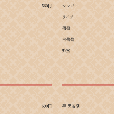
560円
マンゴー
ライチ
葡萄
白葡萄
蜂蜜
690円
芋 黒若潮