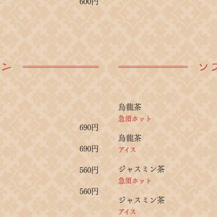
600円
ジン
ソ
烏龍茶
急須ホット
690円
烏龍茶
690円
アイス
ジャスミン茶
560円
急須ホット
560円
ジャスミン茶
アイス